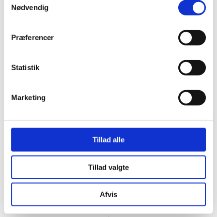
Nødvendig
Data-backup på egne servere
Vedligeholdelse af SQL-server
Præferencer
Styring af firewalls og adgangskontrol samt
Statistik
antivirus
Marketing
Hosting af servere for Olesen & Jensens
kunder
Tillad alle
Tillad valgte
Afvis