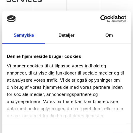
It-strategi og -procedurer
Indkøb af hardware: fra PC’er og tablets til
Samtykke
Detaljer
Om
server-hardware
Denne hjemmeside bruger cookies
Software: Microsoft Office 365, Outlook og
Exchange server
Vi bruger cookies til at tilpasse vores indhold og
annoncer, til at vise dig funktioner til sociale medier og til
at analysere vores trafik. Vi deler også oplysninger om
Hotline og brugersupport
din brug af vores hjemmeside med vores partnere inden
for sociale medier, annonceringspartnere og
Ugentlige fysiske besøg
analysepartnere. Vores partnere kan kombinere disse
data med andre oplysninger, du har givet dem, eller som
Administration af server samt oprettelse og
de har indsamlet fra din brug af deres tjenester.
lukning af brugere
Samtykkevalg