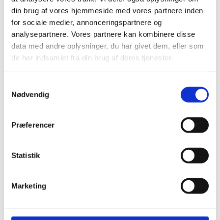
din brug af vores hjemmeside med vores partnere inden
for sociale medier, annonceringspartnere og
analysepartnere. Vores partnere kan kombinere disse
data med andre oplysninger, du har givet dem, eller som
de har indsamlet fra din brug af deres tjenester.
Samtykkevalg
Nødvendig
Præferencer
Statistik
Elevstilling
Marketing
Salgselev søges - Til dig der vil
sælge fremtidens IT-løsninger